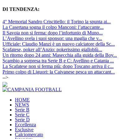
DI TENDENZA:
4° Memorial Sandro Criscitiello: il Torino la spunta ai...
La Casertana sogna il colpo Manconi: l’attaccante...
Il Savoia non si ferma: dopo l’infortunio di Muno...
L’Avellino svela i suoi sponsor: una maglia che v...
Ufficiale: Claudio Manzi è un nuovo calciatore della Sc...
Scafatese, poker all’Anzio: pokerissimo gialloblù...
Un ritorno dopo 24 anni: Masecchia alla guida della Boy...
Scambio a sorpresa tra Serie B e C: Avellino e Catania ...
La Scafatese non si ferma più: dopo Toscano arriva il c...
Primo colpo di Liguori: la Caivanese pesca un attaccant...
-->
HOME
NEWS
Serie B
Serie C
Serie D
Eccellenza
Esclusive
Calciomercato