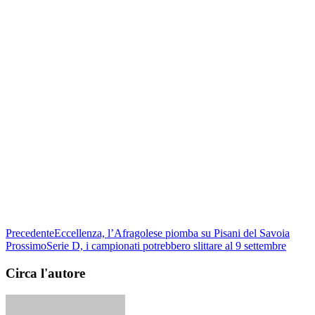
Precedente
Eccellenza, l’Afragolese piomba su Pisani del Savoia
Prossimo
Serie D, i campionati potrebbero slittare al 9 settembre
Circa l'autore