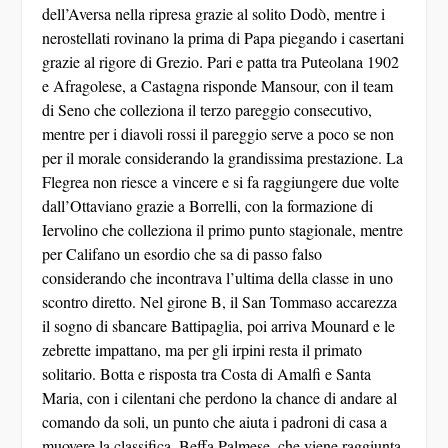
dell’Aversa nella ripresa grazie al solito Dodò, mentre i
nerostellati rovinano la prima di Papa piegando i casertani
grazie al rigore di Grezio. Pari e patta tra Puteolana 1902
e Afragolese, a Castagna risponde Mansour, con il team
di Seno che colleziona il terzo pareggio consecutivo,
mentre per i diavoli rossi il pareggio serve a poco se non
per il morale considerando la grandissima prestazione. La
Flegrea non riesce a vincere e si fa raggiungere due volte
dall’Ottaviano grazie a Borrelli, con la formazione di
Iervolino che colleziona il primo punto stagionale, mentre
per Califano un esordio che sa di passo falso
considerando che incontrava l’ultima della classe in uno
scontro diretto. Nel girone B, il San Tommaso accarezza
il sogno di sbancare Battipaglia, poi arriva Mounard e le
zebrette impattano, ma per gli irpini resta il primato
solitario. Botta e risposta tra Costa di Amalfi e Santa
Maria, con i cilentani che perdono la chance di andare al
comando da soli, un punto che aiuta i padroni di casa a
muovere la classifica. Beffa Palmese, che viene raggiunta