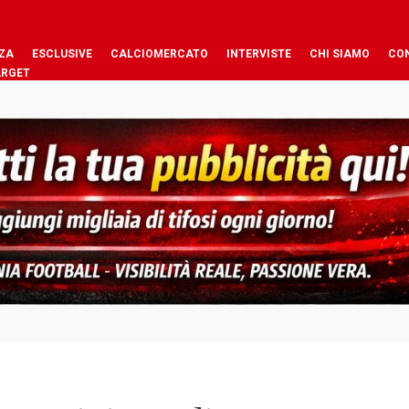
ZA
ESCLUSIVE
CALCIOMERCATO
INTERVISTE
CHI SIAMO
CO
ARGET