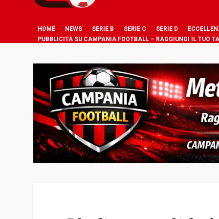
HOME
NEWS
SERIE B
SERIE C
SERIE D
ECCELLEN
PUBBLICITÀ SU CAMPANIA FOOTBALL – RAGGIUNGI IL TUO T