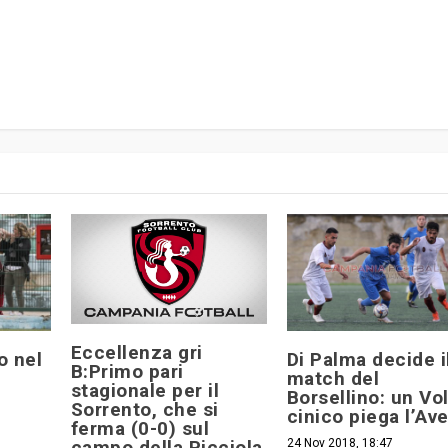
Eccellenza gri
o nel
Di Palma decide i
B:Primo pari
match del
stagionale per il
Borsellino: un Vol
Sorrento, che si
cinico piega l’Av
ferma (0-0) sul
campo della Picciola
24 Nov 2018, 18:47