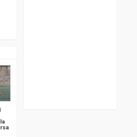
l
la
ersa