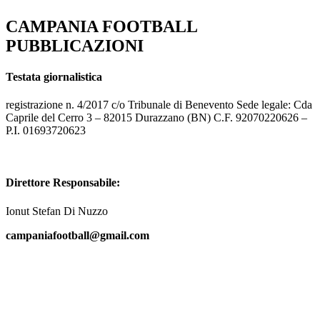
CAMPANIA FOOTBALL
PUBBLICAZIONI
Testata giornalistica
registrazione n. 4/2017 c/o Tribunale di Benevento Sede legale: Cda
Caprile del Cerro 3 – 82015 Durazzano (BN) C.F. 92070220626 –
P.I. 01693720623
Direttore Responsabile:
Ionut Stefan Di Nuzzo
campaniafootball@gmail.com
Design di Campania football | Powered di Campania football