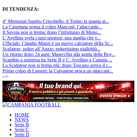
DI TENDENZA:
4° Memorial Sandro Criscitiello: il Torino la spunta ai...
La Casertana sogna il colpo Manconi: l’attaccante...
Il Savoia non si ferma: dopo l’infortunio di Muno...
L’Avellino svela i suoi sponsor: una maglia che v...
Ufficiale: Claudio Manzi è un nuovo calciatore della Sc...
Scafatese, poker all’Anzio: pokerissimo gialloblù...
Un ritorno dopo 24 anni: Masecchia alla guida della Boy...
Scambio a sorpresa tra Serie B e C: Avellino e Catania ...
La Scafatese non si ferma più: dopo Toscano arriva il c...
Primo colpo di Liguori: la Caivanese pesca un attaccant...
-->
HOME
NEWS
Serie B
Serie C
Serie D