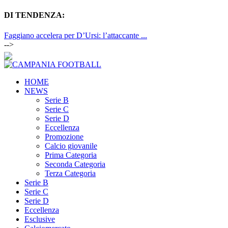
DI TENDENZA:
Faggiano accelera per D’Ursi: l’attaccante ...
-->
HOME
NEWS
Serie B
Serie C
Serie D
Eccellenza
Promozione
Calcio giovanile
Prima Categoria
Seconda Categoria
Terza Categoria
Serie B
Serie C
Serie D
Eccellenza
Esclusive