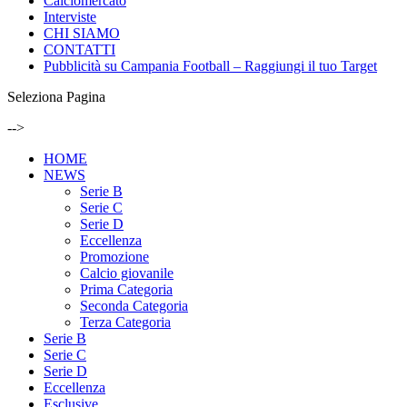
Calciomercato
Interviste
CHI SIAMO
CONTATTI
Pubblicità su Campania Football – Raggiungi il tuo Target
Seleziona Pagina
-->
HOME
NEWS
Serie B
Serie C
Serie D
Eccellenza
Promozione
Calcio giovanile
Prima Categoria
Seconda Categoria
Terza Categoria
Serie B
Serie C
Serie D
Eccellenza
Esclusive