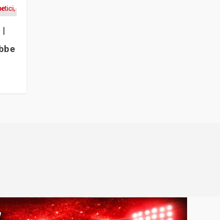
|
ebbe