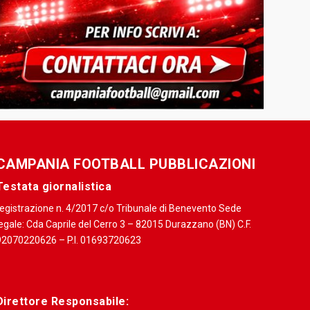
CAMPANIA FOOTBALL PUBBLICAZIONI
Testata giornalistica
registrazione n. 4/2017 c/o Tribunale di Benevento Sede
egale: Cda Caprile del Cerro 3 – 82015 Durazzano (BN) C.F.
92070220626 – P.I. 01693720623
Direttore Responsabile: