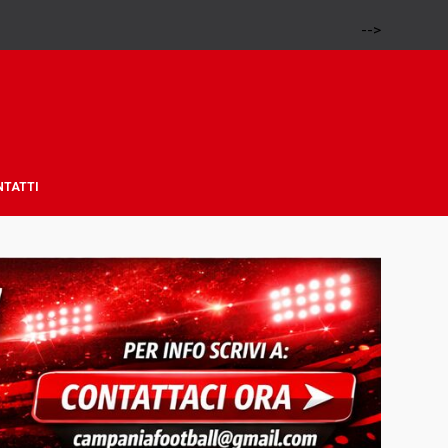
-->
NTATTI