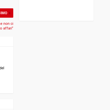
SIMO
se non ci
o affari”
del