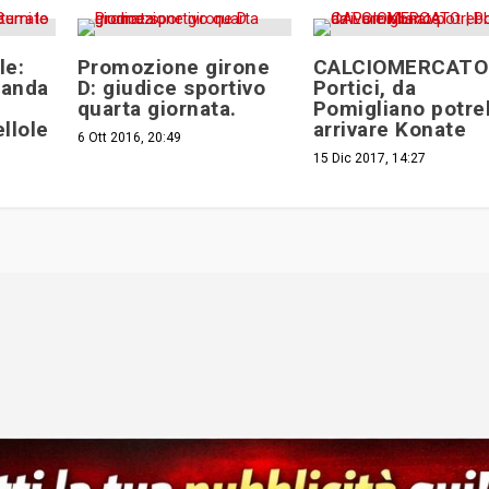
le:
Promozione girone
CALCIOMERCATO 
manda
D: giudice sportivo
Portici, da
quarta giornata.
Pomigliano potr
llole
arrivare Konate
6 Ott 2016, 20:49
15 Dic 2017, 14:27