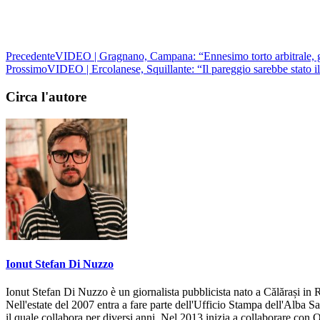
Precedente
VIDEO | Gragnano, Campana: “Ennesimo torto arbitrale, go
Prossimo
VIDEO | Ercolanese, Squillante: “Il pareggio sarebbe stato il
Circa l'autore
Ionut Stefan Di Nuzzo
Ionut Stefan Di Nuzzo è un giornalista pubblicista nato a Călărași in R
Nell'estate del 2007 entra a fare parte dell'Ufficio Stampa dell'Alba S
il quale collabora per diversi anni. Nel 2013 inizia a collaborare con 