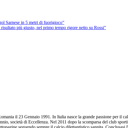
l Sarnese in 5 metri di fuorigioco”
 risultato più giusto, nel primo tempo rigore netto su Rossi”
omania il 23 Gennaio 1991. In Italia nasce la grande passione per il calc
annio, società di Eccellenza. Nel 2011 dopo la scomparsa del club sportiv
Ottopagine seguendo sempre il calcio dilettantistico sannita. Conclusasi 