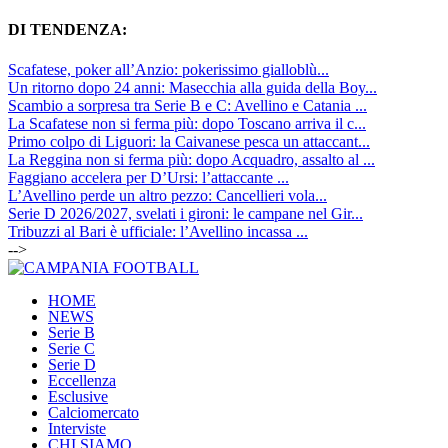
DI TENDENZA:
Scafatese, poker all’Anzio: pokerissimo gialloblù...
Un ritorno dopo 24 anni: Masecchia alla guida della Boy...
Scambio a sorpresa tra Serie B e C: Avellino e Catania ...
La Scafatese non si ferma più: dopo Toscano arriva il c...
Primo colpo di Liguori: la Caivanese pesca un attaccant...
La Reggina non si ferma più: dopo Acquadro, assalto al ...
Faggiano accelera per D’Ursi: l’attaccante ...
L’Avellino perde un altro pezzo: Cancellieri vola...
Serie D 2026/2027, svelati i gironi: le campane nel Gir...
Tribuzzi al Bari è ufficiale: l’Avellino incassa ...
-->
HOME
NEWS
Serie B
Serie C
Serie D
Eccellenza
Esclusive
Calciomercato
Interviste
CHI SIAMO