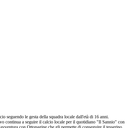
io seguendo le gesta della squadra locale dall'età di 16 anni.
o continua a seguire il calcio locale per il quotidiano "Il Sannio" con
l'avventura con Ottopagine che gli permette di conseguire il tesserino