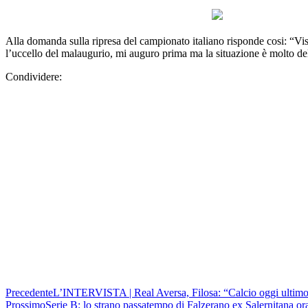
Alla domanda sulla ripresa del campionato italiano risponde cosi: “Vist
l’uccello del malaugurio, mi auguro prima ma la situazione è molto del
Condividere:
Precedente
L’INTERVISTA | Real Aversa, Filosa: “Calcio oggi ultimo 
Prossimo
Serie B: lo strano passatempo di Falzerano ex Salernitana or