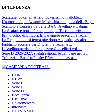
DI TENDENZA:
Scafatese, poker all’Anzio: pokerissimo gialloblù...
Un ritorno dopo 24 anni: Masecchia alla guida della Boy...
Scambio a sorpresa tra Serie B e C: Avellino e Catania ...
La Scafatese non si ferma più: dopo Toscano arriva il c...
Primo colpo di Liguori: la Caivanese pesca un attaccant...
La Reggina non si ferma più: dopo Acquadro, assalto al ...
Faggiano accelera per D’Ursi: l’attaccante ...
L’Avellino perde un altro pezzo: Cancellieri vola...
Serie D 2026/2027, svelati i gironi: le campane nel Gir...
Tribuzzi al Bari è ufficiale: l’Avellino incassa ...
-->
HOME
NEWS
Serie B
Serie C
Serie D
Eccellenza
Esclusive
Calciomercato
Interviste
CHI SIAMO