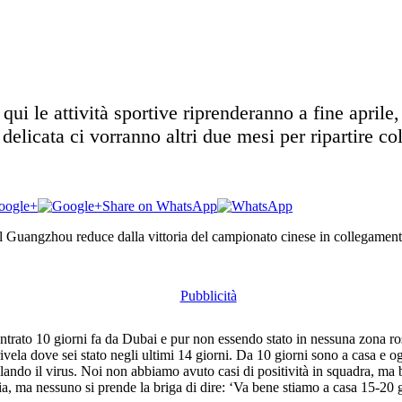
qui le attività sportive riprenderanno a fine april
delicata ci vorranno altri due mesi per ripartire c
oogle+
Share on WhatsApp
el Guangzhou reduce dalla vittoria del campionato cinese in collegamen
ntrato 10 giorni fa da Dubai e pur non essendo stato in nessuna zona ros
rivela dove sei stato negli ultimi 14 giorni. Da 10 giorni sono a casa e 
ando il virus. Noi non abbiamo avuto casi di positività in squadra, ma b
alia, ma nessuno si prende la briga di dire: ‘Va bene stiamo a casa 15-20