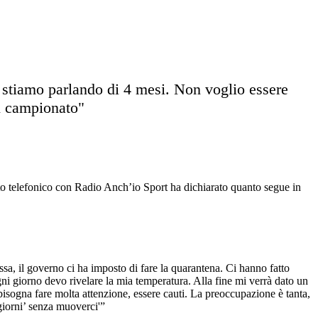
e, stiamo parlando di 4 mesi. Non voglio essere
ol campionato"
to telefonico con Radio Anch’io Sport ha dichiarato quanto segue in
sa, il governo ci ha imposto di fare la quarantena. Ci hanno fatto
ogni giorno devo rivelare la mia temperatura. Alla fine mi verrà dato un
isogna fare molta attenzione, essere cauti. La preoccupazione è tanta,
 giorni’ senza muoverci'”