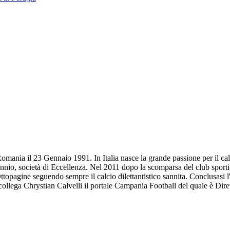
omania il 23 Gennaio 1991. In Italia nasce la grande passione per il calc
annio, società di Eccellenza. Nel 2011 dopo la scomparsa del club sportiv
Ottopagine seguendo sempre il calcio dilettantistico sannita. Conclusasi 
l collega Chrystian Calvelli il portale Campania Football del quale è Dir