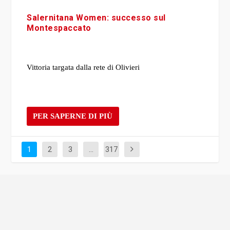
Salernitana Women: successo sul
Montespaccato
Vittoria targata dalla rete di Olivieri
PER SAPERNE DI PIÙ
1
2
3
…
317