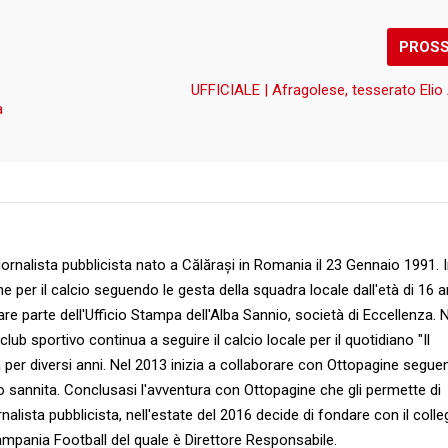
PROS
UFFICIALE | Afragolese, tesserato Elio 
a
ornalista pubblicista nato a Călărași in Romania il 23 Gennaio 1991. 
e per il calcio seguendo le gesta della squadra locale dall'età di 16 a
are parte dell'Ufficio Stampa dell'Alba Sannio, società di Eccellenza. 
b sportivo continua a seguire il calcio locale per il quotidiano "Il
a per diversi anni. Nel 2013 inizia a collaborare con Ottopagine segu
ico sannita. Conclusasi l'avventura con Ottopagine che gli permette di
rnalista pubblicista, nell'estate del 2016 decide di fondare con il colle
 Campania Football del quale è Direttore Responsabile.