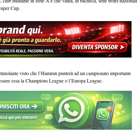
lub militante in serie A e che vanta, in bacheca, sette trofei nazionali
Super Cup.
 Stimolante visto che l’Hamrun punterà ad un campionato importante
a essere essa la Champions League o l’Europa League.