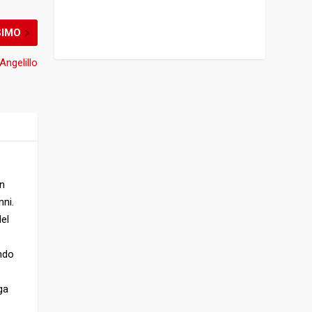
SIMO
Angelillo
In
nni.
Nel
endo
ga