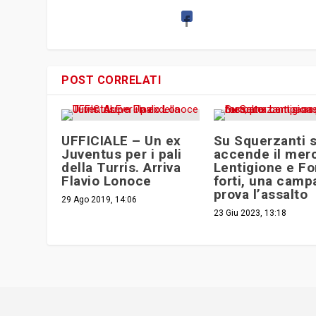
POST CORRELATI
UFFICIALE – Un ex
Su Squerzanti s
Juventus per i pali
accende il mer
della Turris. Arriva
Lentigione e For
Flavio Lonoce
forti, una camp
prova l’assalto
29 Ago 2019, 14:06
23 Giu 2023, 13:18