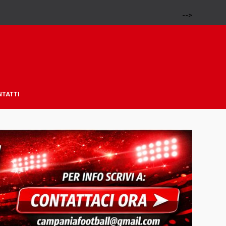
-->
NTATTI