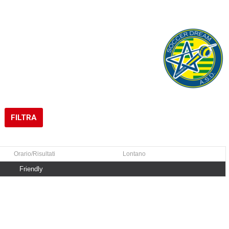
FILTRA
Orario/Risultati
Lontano
Friendly