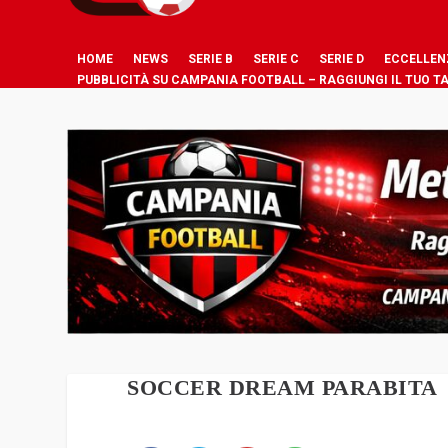
HOME
NEWS
SERIE B
SERIE C
SERIE D
ECCELLEN
PUBBLICITÀ SU CAMPANIA FOOTBALL – RAGGIUNGI IL TUO T
SOCCER DREAM PARABITA