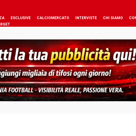
ZA
ESCLUSIVE
CALCIOMERCATO
INTERVISTE
CHI SIAMO
CO
ARGET