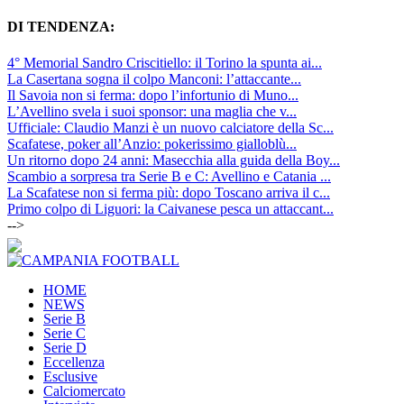
DI TENDENZA:
4° Memorial Sandro Criscitiello: il Torino la spunta ai...
La Casertana sogna il colpo Manconi: l’attaccante...
Il Savoia non si ferma: dopo l’infortunio di Muno...
L’Avellino svela i suoi sponsor: una maglia che v...
Ufficiale: Claudio Manzi è un nuovo calciatore della Sc...
Scafatese, poker all’Anzio: pokerissimo gialloblù...
Un ritorno dopo 24 anni: Masecchia alla guida della Boy...
Scambio a sorpresa tra Serie B e C: Avellino e Catania ...
La Scafatese non si ferma più: dopo Toscano arriva il c...
Primo colpo di Liguori: la Caivanese pesca un attaccant...
-->
HOME
NEWS
Serie B
Serie C
Serie D
Eccellenza
Esclusive
Calciomercato