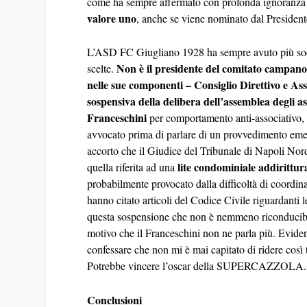
come ha sempre affermato con profonda ignoranza in
valore uno
, anche se viene nominato dal Presiden
L’ASD FC Giugliano 1928 ha sempre avuto più soci 
Non è il presidente del comitato campano
scelte.
nelle sue componenti – Consiglio Direttivo e As
sospensiva della delibera dell’assemblea degli a
Franceschini
per comportamento anti-associativo, il
avvocato prima di parlare di un provvedimento emes
accorto che il Giudice del Tribunale di Napoli Nor
lite condominiale addirittur
quella riferita ad una
probabilmente provocato dalla difficoltà di coordina
hanno citato articoli del Codice Civile riguardanti
questa sospensione che non è nemmeno riconduci
motivo che il Franceschini non ne parla più. Evid
confessare che non mi è mai capitato di ridere così 
Potrebbe vincere l’oscar della SUPERCAZZOLA
Conclusioni