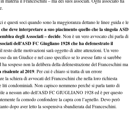
 materia il Franceschini – ma dei suoi associati. Ogni associato ha
te.
e questi soci quando sono la maggioranza dettano le linee guida e le
 che deve interpretare a suo piacimento quello che la singola ASD
semblea degli Associati – decide
. Non è un vero avvocato chi parla di
ssociati dell’ASD FC Giugliano 1928 che ha defenestrato il
 resto delle motivazioni sarà oggetto di altre attenzioni. Un vero
so da un Giudice e nel caso specifico se lo avesse fatto si sarebbe
d ha sospeso non la delibera della defenestrazione del Franceschini ma
a risalente al 2019
. Per cui è chiaro si tratta di un errore
re la schiera di avvocati del Franceschini che nella loro richiesta
 le liti condominiali. Non capisco nemmeno perché si parla tanto di
bile a nessun atto dell’ASD FC GIUGLIANO 1928 ed è per questo
entemente fa comodo confondere la capra con l’agnello. Devo però
tanto dopo aver letto la sospensiva sbandierata dal Franceschini.
.