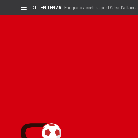
DI TENDENZA:
Faggiano accelera per D’Ursi: l’attaccan