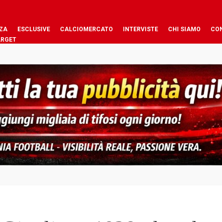
ZA
ESCLUSIVE
CALCIOMERCATO
INTERVISTE
CHI SIAMO
CO
ARGET