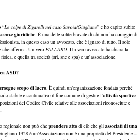
o “
Le colpe di Zigarelli nel caso Savoia/Giugliano
” e ho capito subito
scenze giuridiche
. È una delle solite bravate di chi non ha coraggio di
fessionista, in questo caso un avvocato, che è ignaro di tutto. Il solo
gie che afferma. Un vero
PALLARO
. Un vero avvocato ha chiara la
isica, e quella tra società (srl, snc e spa) e un’associazione.
stica ASD?
ersegue scopo di lucro
. È quindi un’organizzazione fondata perché
attività sportive
do stabile e continuativo il fine comune di gestire l’
sposizioni del Codice Civile relative alle associazioni riconosciute e
2.
prendere atto
associati di una
ato regionale non può che
di ciò che gli
ugliano 1928 è un’Associazione non è una proprietà del Presidente –