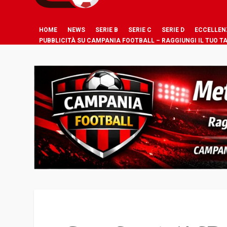
HOME
NEWS
SERIE B
SERIE C
SERIE D
ECCELLEN
PUBBLICITÀ SU CAMPANIA FOOTBALL – RAGGIUNGI IL TUO T