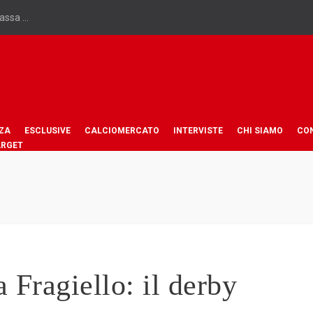
assa ...
ZA
ESCLUSIVE
CALCIOMERCATO
INTERVISTE
CHI SIAMO
CO
ARGET
 Fragiello: il derby