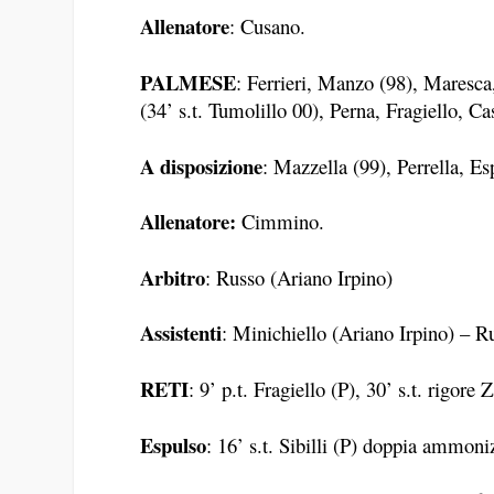
Allenatore
: Cusano.
PALMESE
: Ferrieri, Manzo (98), Maresca,
(34’ s.t. Tumolillo 00), Perna, Fragiello, Cass
A disposizione
: Mazzella (99), Perrella, Es
Allenatore:
Cimmino.
Arbitro
: Russo (Ariano Irpino)
Assistenti
: Minichiello (Ariano Irpino) – R
RETI
: 9’ p.t. Fragiello (P), 30’ s.t. rigore 
Espulso
: 16’ s.t. Sibilli (P) doppia ammoni