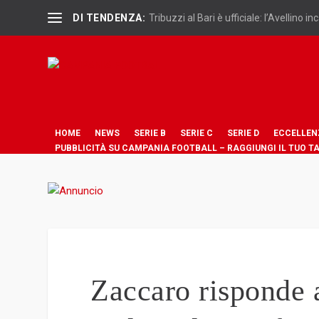
DI TENDENZA:
Tribuzzi al Bari è ufficiale: l’Avellino inc
HOME
NEWS
SERIE B
SERIE C
SERIE D
ECCELLEN
PUBBLICITÀ SU CAMPANIA FOOTBALL – RAGGIUNGI IL TUO T
Zaccaro risponde a