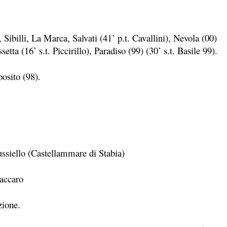
 Sibilli, La Marca, Salvati (41’ p.t. Cavallini), Nevola (00)
etta (16’ s.t. Piccirillo), Paradiso (99) (30’ s.t. Basile 99).
posito (98).
ussiello (Castellammare di Stabia)
Zaccaro
zione.