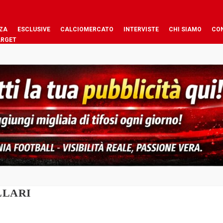
ZA
ESCLUSIVE
CALCIOMERCATO
INTERVISTE
CHI SIAMO
CO
ARGET
LLARI