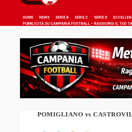
HOME
NEWS
SERIE B
SERIE C
SERIE D
ECCELLEN
PUBBLICITÀ SU CAMPANIA FOOTBALL – RAGGIUNGI IL TUO T
POMIGLIANO vs CASTROVI