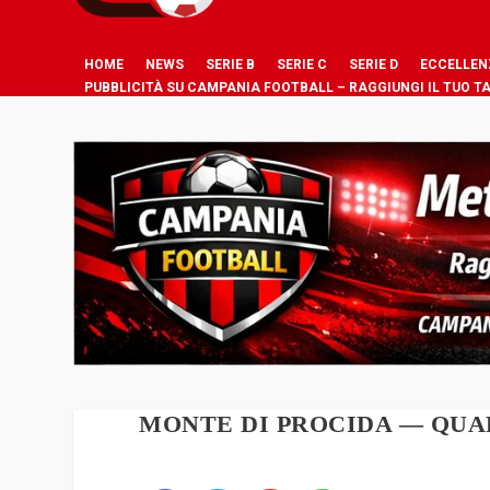
HOME
NEWS
SERIE B
SERIE C
SERIE D
ECCELLEN
PUBBLICITÀ SU CAMPANIA FOOTBALL – RAGGIUNGI IL TUO T
MONTE DI PROCIDA — QU