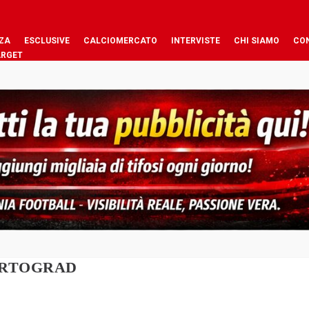
ZA
ESCLUSIVE
CALCIOMERCATO
INTERVISTE
CHI SIAMO
CO
ARGET
ARTOGRAD