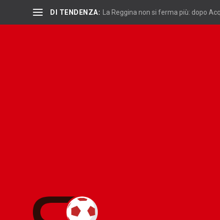
DI TENDENZA:
La Reggina non si ferma più: dopo Acqu