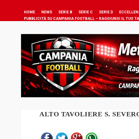
HOME
NEWS
SERIE B
SERIE C
SERIE D
ECCELLEN
PUBBLICITÀ SU CAMPANIA FOOTBALL – RAGGIUNGI IL TUO T
ALTO TAVOLIERE S. SEVE