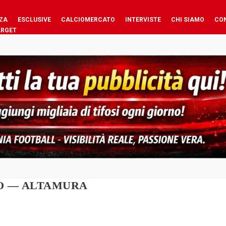
ZA
ESCLUSIVE
CALCIOMERCATO
INTERVISTE
CHI SIAMO
CO
ARGET
RO — ALTAMURA