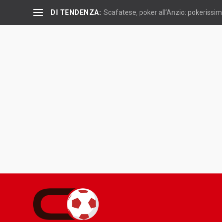
DI TENDENZA:
Scafatese, poker all’Anzio: pokerissimo