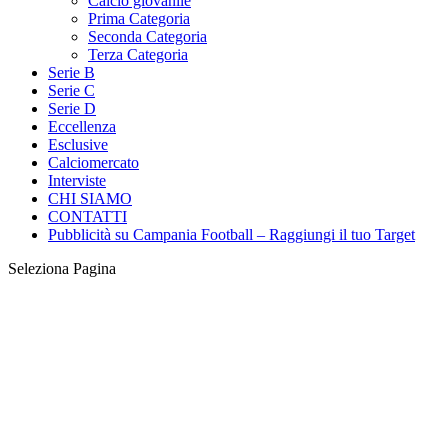
Calcio giovanile
Prima Categoria
Seconda Categoria
Terza Categoria
Serie B
Serie C
Serie D
Eccellenza
Esclusive
Calciomercato
Interviste
CHI SIAMO
CONTATTI
Pubblicità su Campania Football – Raggiungi il tuo Target
Seleziona Pagina