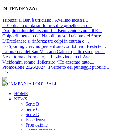
DI TENDENZA:
Tribuzzi al Bari è ufficiale: l’Avellino incassa ...
L’Ebolitana punta sul futuro: due gioielli classe...
Doppio colpo dei rossoneri: il Benevento svuota il R...
Colpo di mercato del Napoli: preso il talento del Sorre...
L’Ercolanese si rinforza: tre colpi in entrata e ...
Lo Sporting Cervino perde il suo condottiero: Resta ter...
La rinascita del San Marzano Calcio: quattro soci per r...
Nesta torna a Formello, la Lazio vince ma l’Avell...
Vicidomini rompe il silenzio: “Ho azzerato tutto,...
Promozione 2026/2027, il verdetto dei punteggi: pubblic...
-->
HOME
NEWS
Serie B
Serie C
Serie D
Eccellenza
Promozione