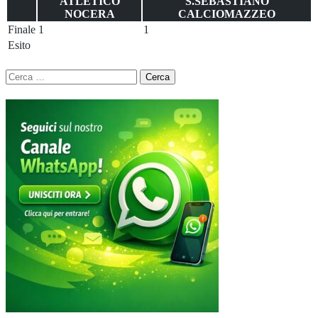
ATLETICO
S.SEBASTIANO
NOCERA
CALCIOMAZZEO
Finale
1
1
Esito
Ricerca
per: