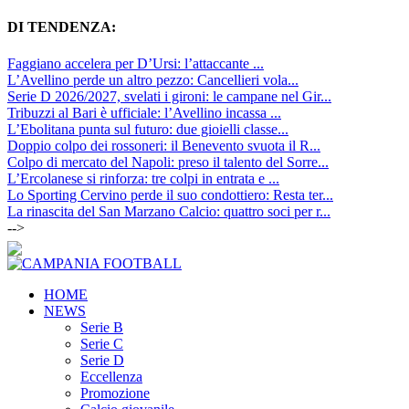
DI TENDENZA:
Faggiano accelera per D’Ursi: l’attaccante ...
L’Avellino perde un altro pezzo: Cancellieri vola...
Serie D 2026/2027, svelati i gironi: le campane nel Gir...
Tribuzzi al Bari è ufficiale: l’Avellino incassa ...
L’Ebolitana punta sul futuro: due gioielli classe...
Doppio colpo dei rossoneri: il Benevento svuota il R...
Colpo di mercato del Napoli: preso il talento del Sorre...
L’Ercolanese si rinforza: tre colpi in entrata e ...
Lo Sporting Cervino perde il suo condottiero: Resta ter...
La rinascita del San Marzano Calcio: quattro soci per r...
-->
HOME
NEWS
Serie B
Serie C
Serie D
Eccellenza
Promozione