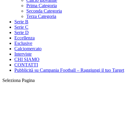
Calcio giovanile
Prima Categoria
Seconda Categoria
Terza Categoria
Serie B
Serie C
Serie D
Eccellenza
Esclusive
Calciomercato
Interviste
CHI SIAMO
CONTATTI
Pubblicità su Campania Football – Raggiungi il tuo Target
Seleziona Pagina