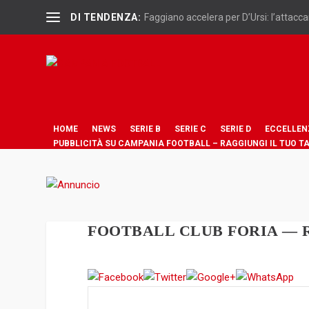
DI TENDENZA:
Faggiano accelera per D’Ursi: l’attaccan
HOME
NEWS
SERIE B
SERIE C
SERIE D
ECCELLEN
PUBBLICITÀ SU CAMPANIA FOOTBALL – RAGGIUNGI IL TUO T
FOOTBALL CLUB FORIA — R