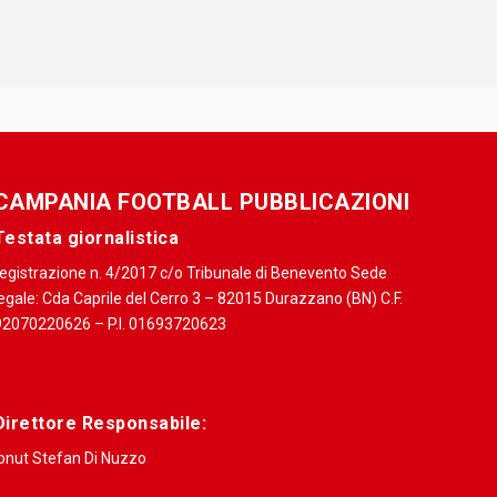
CAMPANIA FOOTBALL PUBBLICAZIONI
Testata giornalistica
registrazione n. 4/2017 c/o Tribunale di Benevento Sede
egale: Cda Caprile del Cerro 3 – 82015 Durazzano (BN) C.F.
92070220626 – P.I. 01693720623
Direttore Responsabile:
Ionut Stefan Di Nuzzo