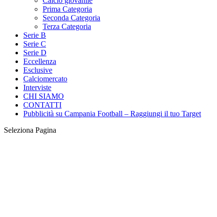
Calcio giovanile
Prima Categoria
Seconda Categoria
Terza Categoria
Serie B
Serie C
Serie D
Eccellenza
Esclusive
Calciomercato
Interviste
CHI SIAMO
CONTATTI
Pubblicità su Campania Football – Raggiungi il tuo Target
Seleziona Pagina