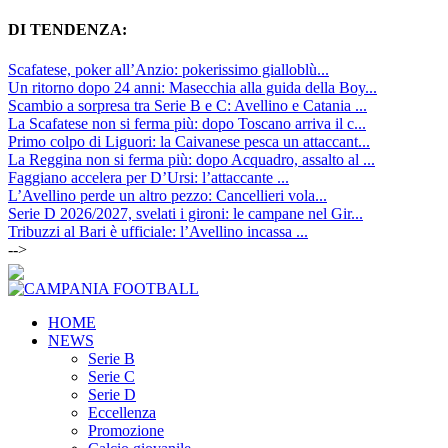
DI TENDENZA:
Scafatese, poker all’Anzio: pokerissimo gialloblù...
Un ritorno dopo 24 anni: Masecchia alla guida della Boy...
Scambio a sorpresa tra Serie B e C: Avellino e Catania ...
La Scafatese non si ferma più: dopo Toscano arriva il c...
Primo colpo di Liguori: la Caivanese pesca un attaccant...
La Reggina non si ferma più: dopo Acquadro, assalto al ...
Faggiano accelera per D’Ursi: l’attaccante ...
L’Avellino perde un altro pezzo: Cancellieri vola...
Serie D 2026/2027, svelati i gironi: le campane nel Gir...
Tribuzzi al Bari è ufficiale: l’Avellino incassa ...
-->
HOME
NEWS
Serie B
Serie C
Serie D
Eccellenza
Promozione