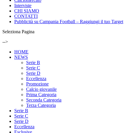
Calciomercato
Interviste
CHI SIAMO
CONTATTI
Pubblicità su Campania Football – Raggiungi il tuo Target
Seleziona Pagina
-->
HOME
NEWS
Serie B
Serie C
Serie D
Eccellenza
Promozione
Calcio giovanile
Prima Categoria
Seconda Categoria
Terza Categoria
Serie B
Serie C
Serie D
Eccellenza
Esclusive