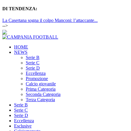
DI TENDENZA:
La Casertana sogna il colpo Manconi: l’attaccante...
-->
HOME
NEWS
Serie B
Serie C
Serie D
Eccellenza
Promozione
Calcio giovanile
Prima Categoria
Seconda Categoria
Terza Categoria
Serie B
Serie C
Serie D
Eccellenza
Esclusive