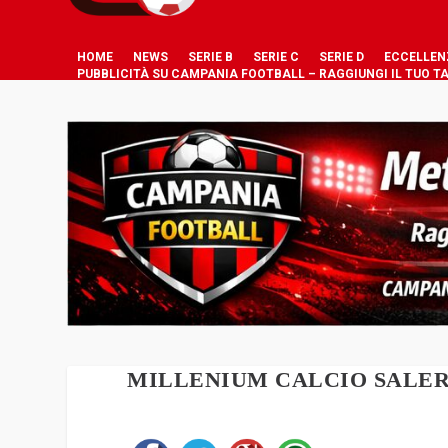
HOME
NEWS
SERIE B
SERIE C
SERIE D
ECCELLEN
PUBBLICITÀ SU CAMPANIA FOOTBALL – RAGGIUNGI IL TUO T
MILLENIUM CALCIO SALER