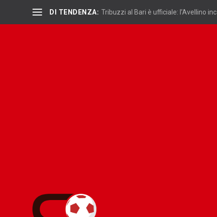
DI TENDENZA:
Tribuzzi al Bari è ufficiale: l’Avellino inc