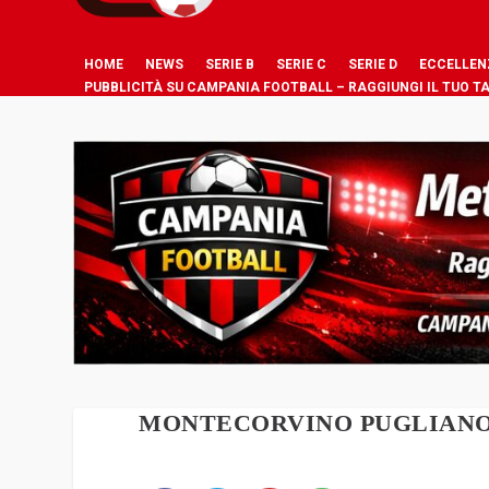
HOME
NEWS
SERIE B
SERIE C
SERIE D
ECCELLEN
PUBBLICITÀ SU CAMPANIA FOOTBALL – RAGGIUNGI IL TUO T
MONTECORVINO PUGLIANO