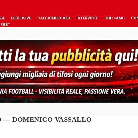
ZA
ESCLUSIVE
CALCIOMERCATO
INTERVISTE
CHI SIAMO
CO
ARGET
 — DOMENICO VASSALLO