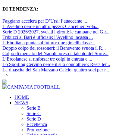
DI TENDENZA:
Faggiano accelera per D’Ursi: l’attaccante ...
L’Avellino perde un altro pezzo: Cancellieri vola...
Serie D 2026/2027, svelati i gironi: le campane nel Gir...
Tribuzzi al Bari è ufficiale: l’Avellino incassa ...
L’Ebolitana punta sul futuro: due gioielli classe...
Doppio colpo dei rossoneri: il Benevento svuota il R...
Colpo di mercato del Napoli: preso il talento del Sorre...
L’Ercolanese si rinforza: tre colpi in entrata e ...
Lo Sporting Cervino perde il suo condottiero: Resta ter...
La rinascita del San Marzano Calcio: quattro soci per r...
-->
HOME
NEWS
Serie B
Serie C
Serie D
Eccellenza
Promozione