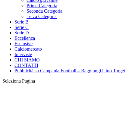
Calcio giovanile
Prima Categoria
Seconda Categoria
Terza Categoria
Serie B
Serie C
Serie D
Eccellenza
Esclusive
Calciomercato
Interviste
CHI SIAMO
CONTATTI
Pubblicità su Campania Football – Raggiungi il tuo Target
Seleziona Pagina