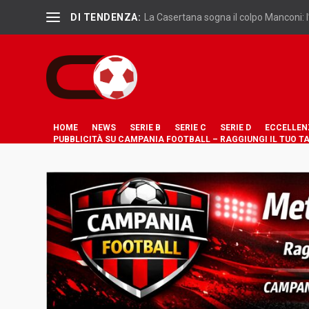
DI TENDENZA:
La Casertana sogna il colpo Manconi: l
HOME
NEWS
SERIE B
SERIE C
SERIE D
ECCELLEN
PUBBLICITÀ SU CAMPANIA FOOTBALL – RAGGIUNGI IL TUO T