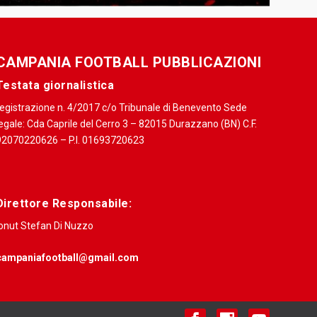
CAMPANIA FOOTBALL PUBBLICAZIONI
Testata giornalistica
registrazione n. 4/2017 c/o Tribunale di Benevento Sede
egale: Cda Caprile del Cerro 3 – 82015 Durazzano (BN) C.F.
92070220626 – P.I. 01693720623
Direttore Responsabile:
Ionut Stefan Di Nuzzo
campaniafootball@gmail.com