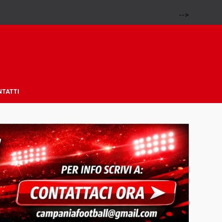
-->
NTATTI