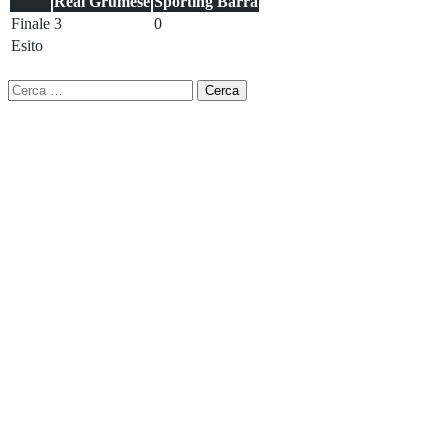
Real Grumese
Sporting Barra
Finale
3
0
Esito
Ricerca
per: