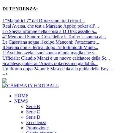
DI TENDENZA:
I “Magnifici 7” del Durazzano: tra i riconf...
Real Aversa, che test a Marzano Appio: poker all’...
Lo Spezia irrompe nella corsa a D’Ursi: assalto a...
4° Memorial Sandro Criscitiello: il Torino la spunta ai...
La Casertana sogna il colpo Manconi: l’attaccante...
Il Savoia non si ferma: dopo l’infortunio di Muno...
L’Avellino svela i suoi sponsor: una maglia che v...
Ufficiale: Claudio Manzi è un nuovo calciatore della Sc...
Scafatese, poker all’Anzio: pokerissimo gialloblù...
Un ritorno dopo 24 anni: Masecchia alla guida della Boy...
-->
HOME
NEWS
Serie B
Serie C
Serie D
Eccellenza
Promozione