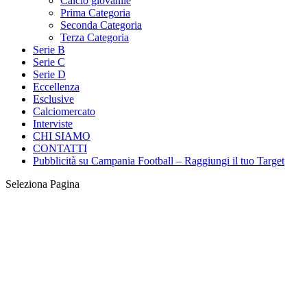
Calcio giovanile
Prima Categoria
Seconda Categoria
Terza Categoria
Serie B
Serie C
Serie D
Eccellenza
Esclusive
Calciomercato
Interviste
CHI SIAMO
CONTATTI
Pubblicità su Campania Football – Raggiungi il tuo Target
Seleziona Pagina