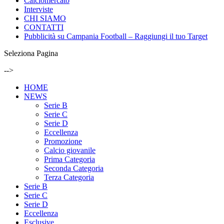
Calciomercato
Interviste
CHI SIAMO
CONTATTI
Pubblicità su Campania Football – Raggiungi il tuo Target
Seleziona Pagina
-->
HOME
NEWS
Serie B
Serie C
Serie D
Eccellenza
Promozione
Calcio giovanile
Prima Categoria
Seconda Categoria
Terza Categoria
Serie B
Serie C
Serie D
Eccellenza
Esclusive