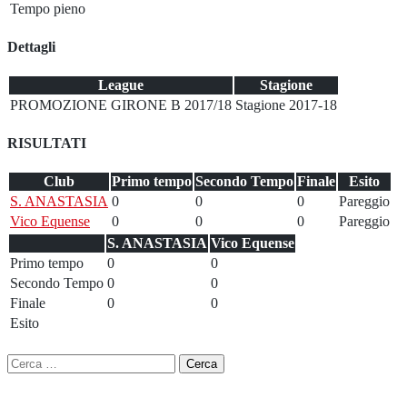
Tempo pieno
Dettagli
League
Stagione
PROMOZIONE GIRONE B 2017/18
Stagione 2017-18
RISULTATI
Club
Primo tempo
Secondo Tempo
Finale
Esito
S. ANASTASIA
0
0
0
Pareggio
Vico Equense
0
0
0
Pareggio
S. ANASTASIA
Vico Equense
Primo tempo
0
0
Secondo Tempo
0
0
Finale
0
0
Esito
Ricerca
per: