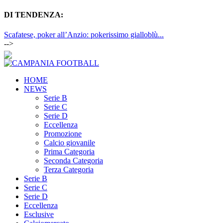
DI TENDENZA:
Scafatese, poker all’Anzio: pokerissimo gialloblù...
-->
HOME
NEWS
Serie B
Serie C
Serie D
Eccellenza
Promozione
Calcio giovanile
Prima Categoria
Seconda Categoria
Terza Categoria
Serie B
Serie C
Serie D
Eccellenza
Esclusive