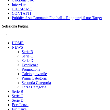
Calciomercato
Interviste
CHI SIAMO
CONTATTI
Pubblicità su Campania Football – Raggiungi il tuo Target
Seleziona Pagina
-->
HOME
NEWS
Serie B
Serie C
Serie D
Eccellenza
Promozione
Calcio giovanile
Prima Categoria
Seconda Categoria
Terza Categoria
Serie B
Serie C
Serie D
Eccellenza
Esclusive