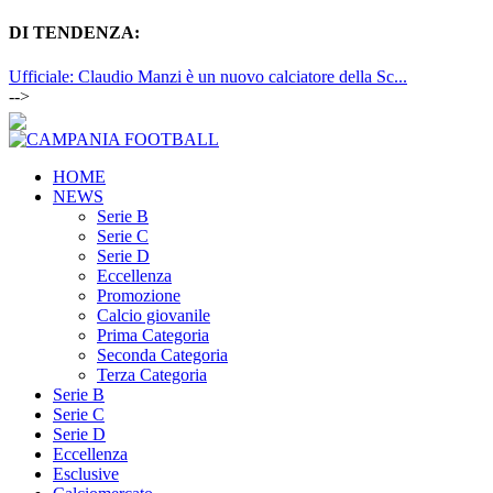
DI TENDENZA:
Ufficiale: Claudio Manzi è un nuovo calciatore della Sc...
-->
HOME
NEWS
Serie B
Serie C
Serie D
Eccellenza
Promozione
Calcio giovanile
Prima Categoria
Seconda Categoria
Terza Categoria
Serie B
Serie C
Serie D
Eccellenza
Esclusive