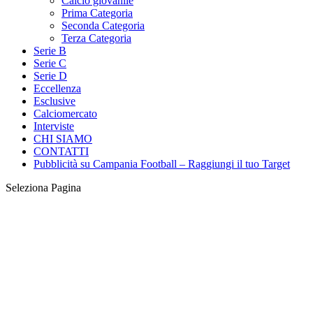
Calcio giovanile
Prima Categoria
Seconda Categoria
Terza Categoria
Serie B
Serie C
Serie D
Eccellenza
Esclusive
Calciomercato
Interviste
CHI SIAMO
CONTATTI
Pubblicità su Campania Football – Raggiungi il tuo Target
Seleziona Pagina