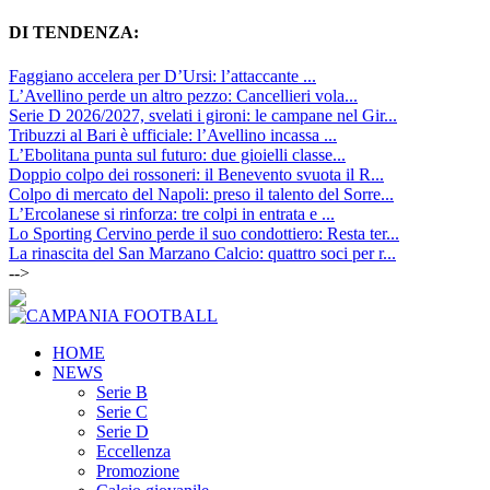
DI TENDENZA:
Faggiano accelera per D’Ursi: l’attaccante ...
L’Avellino perde un altro pezzo: Cancellieri vola...
Serie D 2026/2027, svelati i gironi: le campane nel Gir...
Tribuzzi al Bari è ufficiale: l’Avellino incassa ...
L’Ebolitana punta sul futuro: due gioielli classe...
Doppio colpo dei rossoneri: il Benevento svuota il R...
Colpo di mercato del Napoli: preso il talento del Sorre...
L’Ercolanese si rinforza: tre colpi in entrata e ...
Lo Sporting Cervino perde il suo condottiero: Resta ter...
La rinascita del San Marzano Calcio: quattro soci per r...
-->
HOME
NEWS
Serie B
Serie C
Serie D
Eccellenza
Promozione