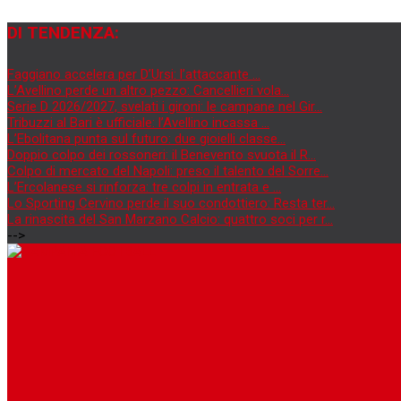
DI TENDENZA:
Faggiano accelera per D’Ursi: l’attaccante ...
L’Avellino perde un altro pezzo: Cancellieri vola...
Serie D 2026/2027, svelati i gironi: le campane nel Gir...
Tribuzzi al Bari è ufficiale: l’Avellino incassa ...
L’Ebolitana punta sul futuro: due gioielli classe...
Doppio colpo dei rossoneri: il Benevento svuota il R...
Colpo di mercato del Napoli: preso il talento del Sorre...
L’Ercolanese si rinforza: tre colpi in entrata e ...
Lo Sporting Cervino perde il suo condottiero: Resta ter...
La rinascita del San Marzano Calcio: quattro soci per r...
-->