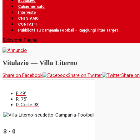
Esclusive
Calciomercato
Interviste
CHI SIAMO
CONTATTI
Pubblicità su Campania Football – Raggiungi il tuo Target
Seleziona Pagina
Vitulazio — Villa Literno
Share on Facebook
Share on Twitter
Share on
F. 49'
R. 75'
D. Corte 93'
3
-
0