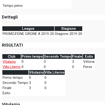
Tempo pieno
Dettagli
League
Stagione
PROMOZIONE GIRONE A 2019-20
Stagione 2019-20
RISULTATI
Club
Primo tempo
Secondo Tempo
Finale
Esito
Vitulazio
0
3
3
Vittoria
Villa Literno
0
0
0
Perse
Vitulazio
Villa Literno
Primo tempo
0
0
Secondo Tempo
3
0
Finale
3
0
Esito
Vitulazio