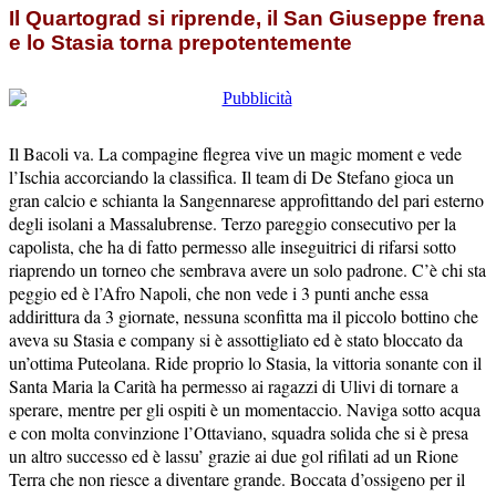
Il Quartograd si riprende, il San Giuseppe frena
e lo Stasia torna prepotentemente
Il Bacoli va. La compagine flegrea vive un magic moment e vede
l’Ischia accorciando la classifica. Il team di De Stefano gioca un
gran calcio e schianta la Sangennarese approfittando del pari esterno
degli isolani a Massalubrense. Terzo pareggio consecutivo per la
capolista, che ha di fatto permesso alle inseguitrici di rifarsi sotto
riaprendo un torneo che sembrava avere un solo padrone. C’è chi sta
peggio ed è l’Afro Napoli, che non vede i 3 punti anche essa
addirittura da 3 giornate, nessuna sconfitta ma il piccolo bottino che
aveva su Stasia e company si è assottigliato ed è stato bloccato da
un’ottima Puteolana. Ride proprio lo Stasia, la vittoria sonante con il
Santa Maria la Carità ha permesso ai ragazzi di Ulivi di tornare a
sperare, mentre per gli ospiti è un momentaccio. Naviga sotto acqua
e con molta convinzione l’Ottaviano, squadra solida che si è presa
un altro successo ed è lassu’ grazie ai due gol rifilati ad un Rione
Terra che non riesce a diventare grande. Boccata d’ossigeno per il