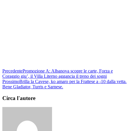
Precedente
Promozione A: Albanova scopre le carte, Forza e
Coraggio giu’, il Villa Literno aggancia il treno dei sogni
Prossimo
Brilla la Cavese, ko amaro per la Frattese a -10 dalla vetta.
Bene Gladiator, Turris e Sarnese.
Circa l'autore