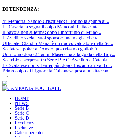
DI TENDENZA:
4° Memorial Sandro Criscitiello: il Torino la spunta ai...
La Casertana sogna il colpo Manconi: l’attaccante...
Il Savoia non si ferma: dopo l’infortunio di Muno...
L’Avellino svela i suoi sponsor: una maglia che v...
Ufficiale: Claudio Manzi è un nuovo calciatore della Sc...
Scafatese, poker all’Anzio: pokerissimo gialloblù...
Un ritorno dopo 24 anni: Masecchia alla guida della Boy...
Scambio a sorpresa tra Serie B e C: Avellino e Catania ...
La Scafatese non si ferma più: dopo Toscano arriva il c...
Primo colpo di Liguori: la Caivanese pesca un attaccant...
-->
HOME
NEWS
Serie B
Serie C
Serie D
Eccellenza
Esclusive
Calciomercato