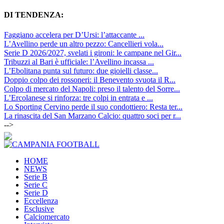
DI TENDENZA:
Faggiano accelera per D’Ursi: l’attaccante ...
L’Avellino perde un altro pezzo: Cancellieri vola...
Serie D 2026/2027, svelati i gironi: le campane nel Gir...
Tribuzzi al Bari è ufficiale: l’Avellino incassa ...
L’Ebolitana punta sul futuro: due gioielli classe...
Doppio colpo dei rossoneri: il Benevento svuota il R...
Colpo di mercato del Napoli: preso il talento del Sorre...
L’Ercolanese si rinforza: tre colpi in entrata e ...
Lo Sporting Cervino perde il suo condottiero: Resta ter...
La rinascita del San Marzano Calcio: quattro soci per r...
-->
HOME
NEWS
Serie B
Serie C
Serie D
Eccellenza
Esclusive
Calciomercato