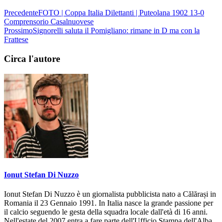
Precedente
FOTO | Coppa Italia Dilettanti | Puteolana 1902 13-0
Comprensorio Casalnuovese
Prossimo
Signorelli saluta il Pomigliano: rimane in D ma con la
Frattese
Circa l'autore
Ionut Stefan Di Nuzzo
Ionut Stefan Di Nuzzo è un giornalista pubblicista nato a Călărași in
Romania il 23 Gennaio 1991. In Italia nasce la grande passione per
il calcio seguendo le gesta della squadra locale dall'età di 16 anni.
Nell'estate del 2007 entra a fare parte dell'Ufficio Stampa dell'Alba