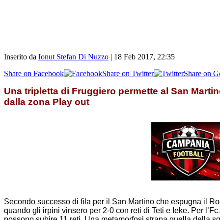
Inserito da
Ionut Stefan Di Nuzzo
|
18 Feb 2017, 22:35
Share on Facebook
Share on Twitter
Share on G
Una tripletta di Fruggiero permette al San Marti
dalla zona Play out
Secondo successo di fila per il San Martino che espugna il Roc
quando gli irpini vinsero per 2-0 con reti di Teti e Ieke. Per l
possono subire 11 reti. Una metamorfosi strana quella della sq