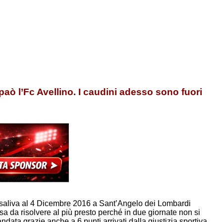
paò l’Fc Avellino. I caudini adesso sono fuori
 risaliva al 4 Dicembre 2016 a Sant’Angelo dei Lombardi
esa da risolvere al più presto perché in due giornate non si
ata grazie anche a 6 punti arrivati dalla giustizia sportiva