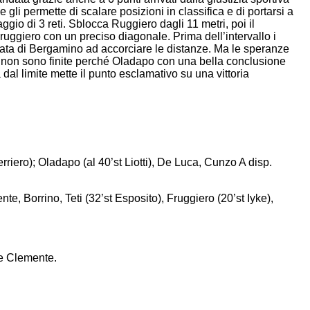
e gli permette di scalare posizioni in classifica e di portarsi a
ggio di 3 reti. Sblocca Ruggiero dagli 11 metri, poi il
ruggiero con un preciso diagonale. Prima dell’intervallo i
ocata di Bergamino ad accorciare le distanze. Ma le speranze
ni non sono finite perché Oladapo con una bella conclusione
l limite mette il punto esclamativo su una vittoria
riero); Oladapo (al 40’st Liotti), De Luca, Cunzo A disp.
e, Borrino, Teti (32’st Esposito), Fruggiero (20’st Iyke),
De Clemente.