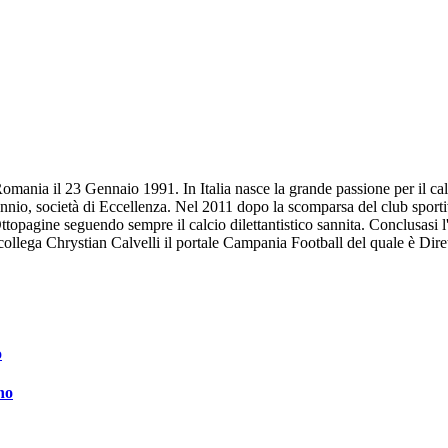
omania il 23 Gennaio 1991. In Italia nasce la grande passione per il calc
annio, società di Eccellenza. Nel 2011 dopo la scomparsa del club sportiv
Ottopagine seguendo sempre il calcio dilettantistico sannita. Conclusasi 
l collega Chrystian Calvelli il portale Campania Football del quale è Dir
no