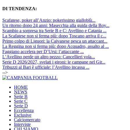
DI TENDENZA:
Scafatese, poker all’Anzio: pokerissimo gialloblù...
Un ritorno dopo 24 anni: Masecchia alla guida della Boy...
Scambio a sorpresa tra Serie B e C: Avellino e Catania ...
La Scafatese non si ferma più: dopo Toscano arriva il c...
Primo colpo di Liguori: la Caivanese pesca un attaccant...
La Reggina non si ferma più: dopo Acquadro, assalto al ...
Faggiano accelera per D’Ursi: l’attaccante ...
L’Avellino perde un altro pezzo: Cancellieri vola...
Serie D 2026/2027, svelati i gironi: le campane nel Gir...
Tribuzzi al Bari è ufficiale: l’Avellino incassa ...
-->
HOME
NEWS
Serie B
Serie C
Serie D
Eccellenza
Esclusive
Calciomercato
Interviste
CHI SIAMO