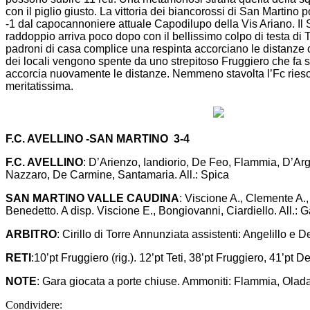
con il piglio giusto. La vittoria dei biancorossi di San Martino p
-1 dal capocannoniere attuale Capodilupo della Vis Ariano. Il San
raddoppio arriva poco dopo con il bellissimo colpo di testa di 
padroni di casa complice una respinta accorciano le distanze c
dei locali vengono spente da uno strepitoso Fruggiero che fa 
accorcia nuovamente le distanze. Nemmeno stavolta l’Fc riesce
meritatissima.
F.C. AVELLINO -SAN MARTINO 3-4
F.C. AVELLINO
: D’Arienzo, Iandiorio, De Feo, Flammia, D’Arg
Nazzaro, De Carmine, Santamaria. All.: Spica
SAN MARTINO VALLE CAUDINA
: Viscione A., Clemente A.,
Benedetto. A disp. Viscione E., Bongiovanni, Ciardiello. All.: G
ARBITRO
: Cirillo di Torre Annunziata assistenti: Angelillo e 
RETI
:10’pt Fruggiero (rig.). 12’pt Teti, 38’pt Fruggiero, 41’p
NOTE
: Gara giocata a porte chiuse. Ammoniti: Flammia, Ola
Condividere: