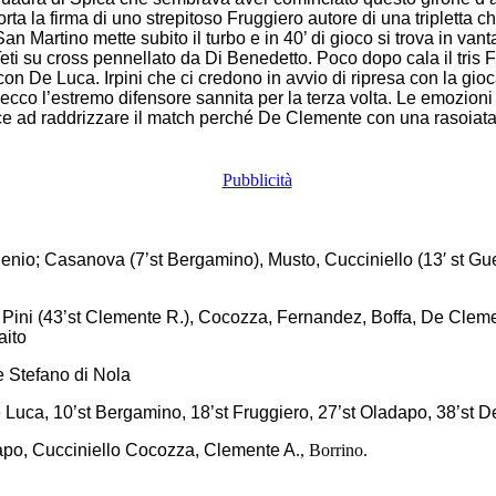
orta la firma di uno strepitoso Fruggiero autore di una tripletta ch
 Martino mette subito il turbo e in 40’ di gioco si trova in vanta
Teti su cross pennellato da Di Benedetto. Poco dopo cala il tris F
on De Luca. Irpini che ci credono in avvio di ripresa con la gi
secco l’estremo difensore sannita per la terza volta. Le emozio
 ad raddrizzare il match perché De Clemente con una rasoiata da
enio; Casanova (7’st Bergamino), Musto, Cucciniello (13′ st Guer
 Pini (43’st Clemente R.), Cocozza, Fernandez, Boffa, De Clement
aito
De Stefano di Nola
t De Luca, 10’st Bergamino, 18’st Fruggiero, 27’st Oladapo, 38’st 
dapo, Cucciniello Cocozza, Clemente A
., Borrino.