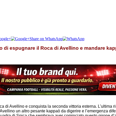
oogle+
Share on WhatsApp
no di espugnare il Roca di Avellino e mandare kap
a di Avellino e conquista la seconda vittoria esterna. L’ultima
’Fc Avellino un altro pesante kappaò da digerire e l’emergenza dif
uadra di Spica che sembrava aver cominciato questo girone d’and