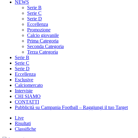
NEWS
Serie B
Serie C
Serie D
Eccellenza
Promozione
Calcio giovanile
Prima Categoria
Seconda Categoria
Terza Categoria
Serie B
Serie C
Serie D
Eccellenza
Esclusive
Calciomercato
Interviste
CHI SIAMO
CONTATTI
Pubblicità su Campania Football – Raggiungi il tuo Target
Live
Risultati
Classifiche