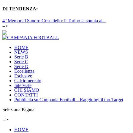
DI TENDENZA:
4° Memorial Sandro Criscitiello: il Torino la spunta ai...
-->
HOME
NEWS
Serie B
Serie C
Serie D
Eccellenza
Esclusive
Calciomercato
Interviste
CHI SIAMO
CONTATTI
Pubblicità su Campania Football – Raggiungi il tuo Target
Seleziona Pagina
-->
HOME