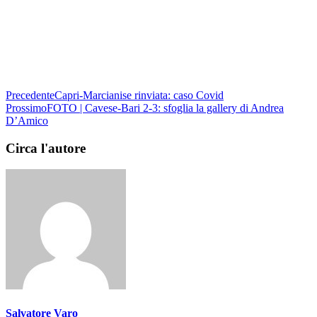
Precedente
Capri-Marcianise rinviata: caso Covid
Prossimo
FOTO | Cavese-Bari 2-3: sfoglia la gallery di Andrea
D’Amico
Circa l'autore
Salvatore Varo