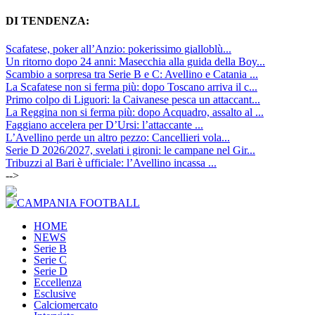
DI TENDENZA:
Scafatese, poker all’Anzio: pokerissimo gialloblù...
Un ritorno dopo 24 anni: Masecchia alla guida della Boy...
Scambio a sorpresa tra Serie B e C: Avellino e Catania ...
La Scafatese non si ferma più: dopo Toscano arriva il c...
Primo colpo di Liguori: la Caivanese pesca un attaccant...
La Reggina non si ferma più: dopo Acquadro, assalto al ...
Faggiano accelera per D’Ursi: l’attaccante ...
L’Avellino perde un altro pezzo: Cancellieri vola...
Serie D 2026/2027, svelati i gironi: le campane nel Gir...
Tribuzzi al Bari è ufficiale: l’Avellino incassa ...
-->
HOME
NEWS
Serie B
Serie C
Serie D
Eccellenza
Esclusive
Calciomercato