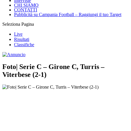
Interviste
CHI SIAMO
CONTATTI
Pubblicità su Campania Football – Raggiungi il tuo Target
Seleziona Pagina
Live
Risultati
Classifiche
Foto| Serie C – Girone C, Turris –
Viterbese (2-1)