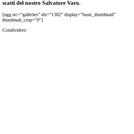
scatti del nostro Salvatore Varo.
[ngg src=”galleries” ids=”1382″ display=”basic_thumbnail”
thumbnail_crop=”0″]
Condividere: