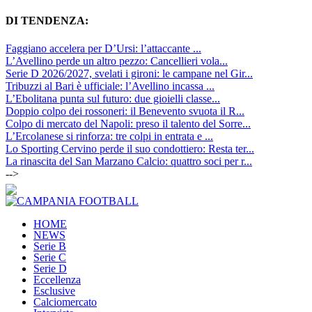
DI TENDENZA:
Faggiano accelera per D’Ursi: l’attaccante ...
L’Avellino perde un altro pezzo: Cancellieri vola...
Serie D 2026/2027, svelati i gironi: le campane nel Gir...
Tribuzzi al Bari è ufficiale: l’Avellino incassa ...
L’Ebolitana punta sul futuro: due gioielli classe...
Doppio colpo dei rossoneri: il Benevento svuota il R...
Colpo di mercato del Napoli: preso il talento del Sorre...
L’Ercolanese si rinforza: tre colpi in entrata e ...
Lo Sporting Cervino perde il suo condottiero: Resta ter...
La rinascita del San Marzano Calcio: quattro soci per r...
-->
HOME
NEWS
Serie B
Serie C
Serie D
Eccellenza
Esclusive
Calciomercato