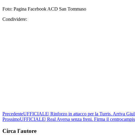
Foto: Pagina Facebook ACD San Tommaso
Condividere:
Precedente
UFFICIALE| Rinforzo in attacco per la Turris. Arriva Giu
Prossimo
UFFICIALE| Real Aversa senza freni. Firma il centrocampis
Circa l'autore