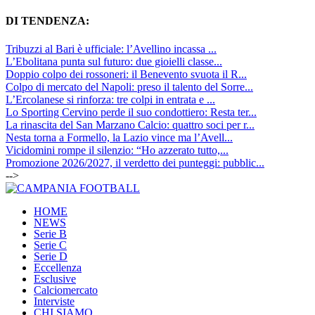
DI TENDENZA:
Tribuzzi al Bari è ufficiale: l’Avellino incassa ...
L’Ebolitana punta sul futuro: due gioielli classe...
Doppio colpo dei rossoneri: il Benevento svuota il R...
Colpo di mercato del Napoli: preso il talento del Sorre...
L’Ercolanese si rinforza: tre colpi in entrata e ...
Lo Sporting Cervino perde il suo condottiero: Resta ter...
La rinascita del San Marzano Calcio: quattro soci per r...
Nesta torna a Formello, la Lazio vince ma l’Avell...
Vicidomini rompe il silenzio: “Ho azzerato tutto,...
Promozione 2026/2027, il verdetto dei punteggi: pubblic...
-->
HOME
NEWS
Serie B
Serie C
Serie D
Eccellenza
Esclusive
Calciomercato
Interviste
CHI SIAMO