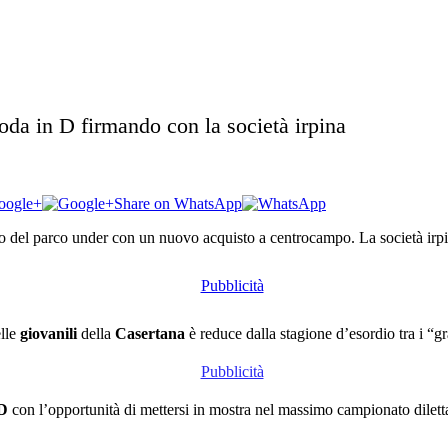
roda in D firmando con la società irpina
oogle+
Share on WhatsApp
to del parco under con un nuovo acquisto a centrocampo.
La società irp
elle
giovanili
della
Casertana
è reduce dalla stagione d’esordio tra i “g
 D
con l’opportunità di mettersi in mostra nel massimo campionato dilettan