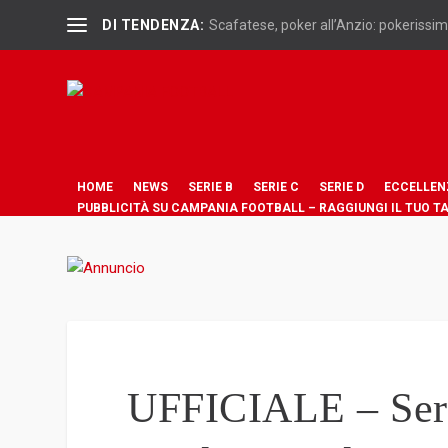
DI TENDENZA:
Scafatese, poker all’Anzio: pokerissimo
HOME
NEWS
SERIE B
SERIE C
SERIE D
ECCELLEN
PUBBLICITÀ SU CAMPANIA FOOTBALL – RAGGIUNGI IL TUO T
UFFICIALE – Serie