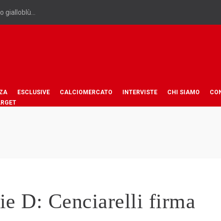
 gialloblù...
ZA
ESCLUSIVE
CALCIOMERCATO
INTERVISTE
CHI SIAMO
CO
ARGET
 D: Cenciarelli firma