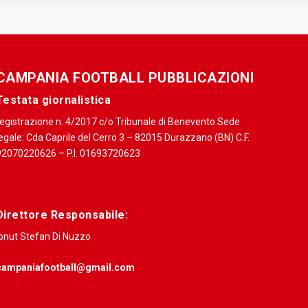
CAMPANIA FOOTBALL PUBBLICAZIONI
Testata giornalistica
registrazione n. 4/2017 c/o Tribunale di Benevento Sede
egale: Cda Caprile del Cerro 3 – 82015 Durazzano (BN) C.F.
92070220626 – P.I. 01693720623
Direttore Responsabile:
Ionut Stefan Di Nuzzo
campaniafootball@gmail.com