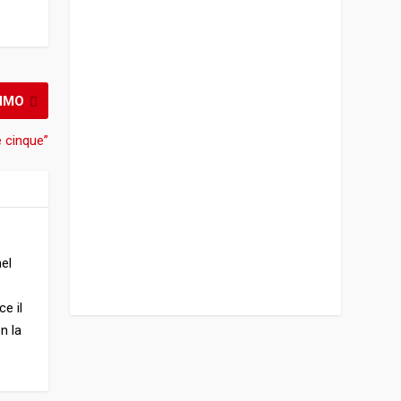
IMO
e cinque”
nel
e il
n la