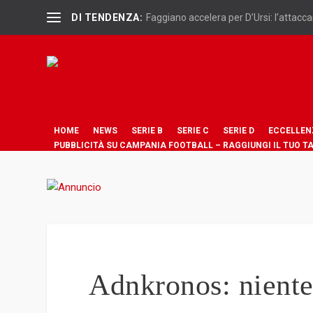
DI TENDENZA:
Faggiano accelera per D’Ursi: l’attaccan
HOME
NEWS
SERIE B
SERIE C
SERIE D
ECCELLEN
PUBBLICITÀ SU CAMPANIA FOOTBALL – RAGGIUNGI IL TUO T
Adnkronos: niente 