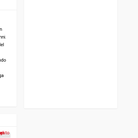
In
nni.
Nel
endo
ga