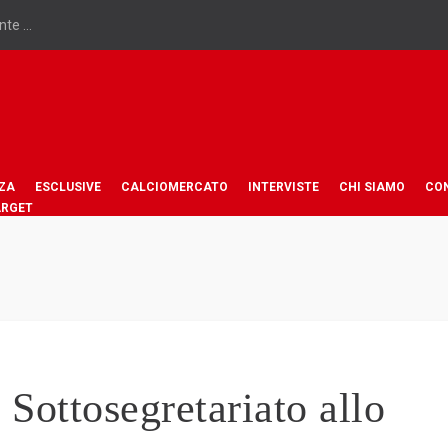
te ...
ZA
ESCLUSIVE
CALCIOMERCATO
INTERVISTE
CHI SIAMO
CO
ARGET
Sottosegretariato allo