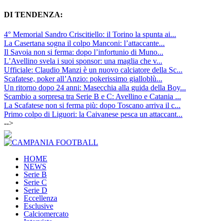
DI TENDENZA:
4° Memorial Sandro Criscitiello: il Torino la spunta ai...
La Casertana sogna il colpo Manconi: l’attaccante...
Il Savoia non si ferma: dopo l’infortunio di Muno...
L’Avellino svela i suoi sponsor: una maglia che v...
Ufficiale: Claudio Manzi è un nuovo calciatore della Sc...
Scafatese, poker all’Anzio: pokerissimo gialloblù...
Un ritorno dopo 24 anni: Masecchia alla guida della Boy...
Scambio a sorpresa tra Serie B e C: Avellino e Catania ...
La Scafatese non si ferma più: dopo Toscano arriva il c...
Primo colpo di Liguori: la Caivanese pesca un attaccant...
-->
HOME
NEWS
Serie B
Serie C
Serie D
Eccellenza
Esclusive
Calciomercato