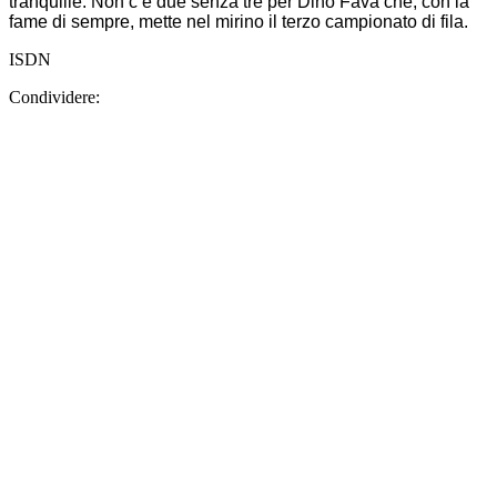
tranquille. Non c’è due senza tre per Dino Fava che, con la
fame di sempre, mette nel mirino il terzo campionato di fila.
ISDN
Condividere: