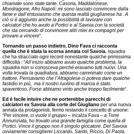
chiamate sono state tante. Casoria, Maddalonese,
Mondragone, Afro Napoli: mi sono lasciato convincere dalla
fame e dall’entusiasmo che questa realtà giuglianese ha . A
ciò si è aggiunto anche la possibilità di lavorare con
calciatori che ho avuto a Portici e al Savoia con la società
che sta cercando di convincere altri miei ex compagni per
provare a vincere
“.
Tornando un passo indietro, Dino Fava ci racconta
quella che è stata la scorsa annata col Savoia
, squadra
che ha stracciato ogni record nonostante qualche primissima
difficoltà : “
All’inizio abbiamo avuto qualche problema, la
squadra non si conosceva perché eravamo tutti nuovi. Una
volta trovata la quadratura, abbiamo camminato come un
trattore. Pensavamo che l’Afragolese ci poteva dare qualche
fastidio in più, ma il nostro ruolino di marcia è stato
spaventoso. Forse abbiamo vinto anche troppo facilmente
“.
Ed è facile intuire che ne porterebbe parecchi di
calciatori ex Savoia alla corte del Giugliano
per una nuova
annata da protagonisti, fermo restando il concetto di unione:
“
Per vincere, ci vuole il gruppo
– incalza Fava –
a Torre
Annunziata, ho trovato una grande famiglia come quella di
Portici. Vince il gruppo non il singolo giocatore. Del Savoia
ovviamente consiglierei Liccardo, Sardo, Riccio, Di Paola.