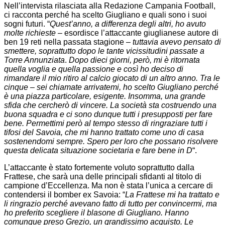
Nell’intervista rilasciata alla Redazione Campania Football,
ci racconta perché ha scelto Giugliano e quali sono i suoi
sogni futuri. “
Quest’anno, a differenza degli altri, ho avuto
molte richieste
– esordisce l’attaccante giuglianese autore di
ben 19 reti nella passata stagione –
tuttavia avevo pensato di
smettere, soprattutto dopo le tante vicissitudini passate a
Torre Annunziata
.
Dopo dieci giorni, però, mi è ritornata
quella voglia e quella passione e così ho deciso di
rimandare il mio ritiro al calcio giocato di un altro anno. Tra le
cinque – sei chiamate arrivatemi, ho scelto Giugliano perché
è una piazza particolare, esigente. Insomma, una grande
sfida che cercherò di vincere. La società sta costruendo una
buona squadra e ci sono dunque tutti i presupposti per fare
bene. Permettimi però al tempo stesso di ringraziare tutti i
tifosi del Savoia, che mi hanno trattato come uno di casa
sostenendomi sempre. Spero per loro che possano risolvere
questa delicata situazione societaria e fare bene in D
“.
L’attaccante è stato fortemente voluto soprattutto dalla
Frattese, che sarà una delle principali sfidanti al titolo di
campione d’Eccellenza. Ma non è stata l’unica a cercare di
contendersi il bomber ex Savoia: “
La Frattese mi ha trattato e
li ringrazio perché avevano fatto di tutto per convincermi, ma
ho preferito scegliere il blasone di Giugliano. Hanno
comunque preso Grezio, un grandissimo acquisto. Le