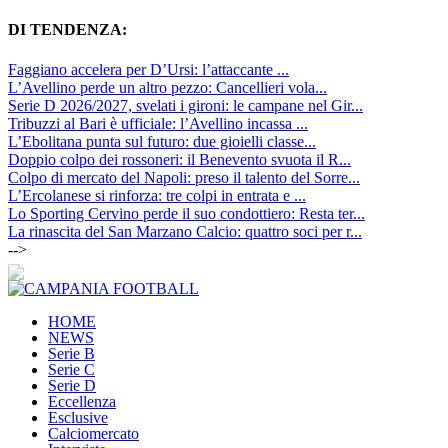
DI TENDENZA:
Faggiano accelera per D’Ursi: l’attaccante ...
L’Avellino perde un altro pezzo: Cancellieri vola...
Serie D 2026/2027, svelati i gironi: le campane nel Gir...
Tribuzzi al Bari è ufficiale: l’Avellino incassa ...
L’Ebolitana punta sul futuro: due gioielli classe...
Doppio colpo dei rossoneri: il Benevento svuota il R...
Colpo di mercato del Napoli: preso il talento del Sorre...
L’Ercolanese si rinforza: tre colpi in entrata e ...
Lo Sporting Cervino perde il suo condottiero: Resta ter...
La rinascita del San Marzano Calcio: quattro soci per r...
-->
HOME
NEWS
Serie B
Serie C
Serie D
Eccellenza
Esclusive
Calciomercato