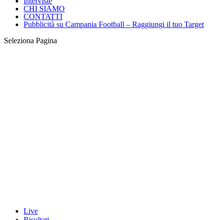
Interviste
CHI SIAMO
CONTATTI
Pubblicità su Campania Football – Raggiungi il tuo Target
Seleziona Pagina
Live
Risultati