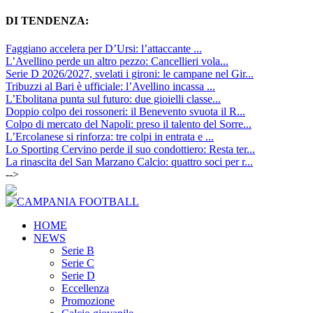
DI TENDENZA:
Faggiano accelera per D’Ursi: l’attaccante ...
L’Avellino perde un altro pezzo: Cancellieri vola...
Serie D 2026/2027, svelati i gironi: le campane nel Gir...
Tribuzzi al Bari è ufficiale: l’Avellino incassa ...
L’Ebolitana punta sul futuro: due gioielli classe...
Doppio colpo dei rossoneri: il Benevento svuota il R...
Colpo di mercato del Napoli: preso il talento del Sorre...
L’Ercolanese si rinforza: tre colpi in entrata e ...
Lo Sporting Cervino perde il suo condottiero: Resta ter...
La rinascita del San Marzano Calcio: quattro soci per r...
-->
HOME
NEWS
Serie B
Serie C
Serie D
Eccellenza
Promozione