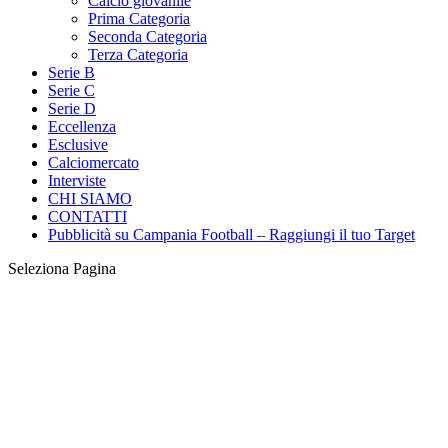
Calcio giovanile
Prima Categoria
Seconda Categoria
Terza Categoria
Serie B
Serie C
Serie D
Eccellenza
Esclusive
Calciomercato
Interviste
CHI SIAMO
CONTATTI
Pubblicità su Campania Football – Raggiungi il tuo Target
Seleziona Pagina