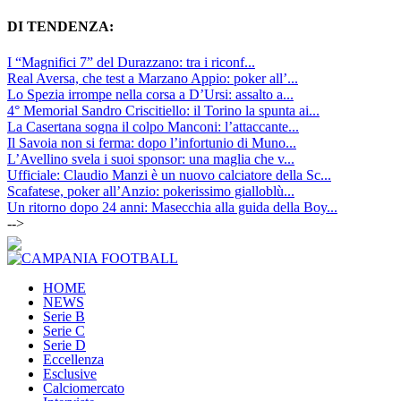
DI TENDENZA:
I “Magnifici 7” del Durazzano: tra i riconf...
Real Aversa, che test a Marzano Appio: poker all’...
Lo Spezia irrompe nella corsa a D’Ursi: assalto a...
4° Memorial Sandro Criscitiello: il Torino la spunta ai...
La Casertana sogna il colpo Manconi: l’attaccante...
Il Savoia non si ferma: dopo l’infortunio di Muno...
L’Avellino svela i suoi sponsor: una maglia che v...
Ufficiale: Claudio Manzi è un nuovo calciatore della Sc...
Scafatese, poker all’Anzio: pokerissimo gialloblù...
Un ritorno dopo 24 anni: Masecchia alla guida della Boy...
-->
HOME
NEWS
Serie B
Serie C
Serie D
Eccellenza
Esclusive
Calciomercato