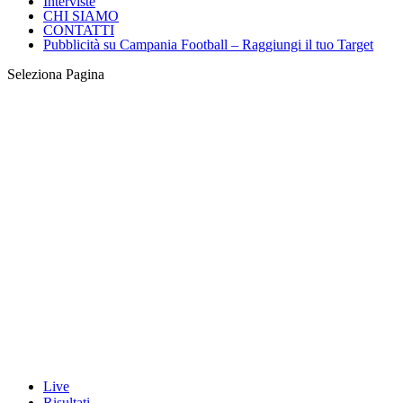
Interviste
CHI SIAMO
CONTATTI
Pubblicità su Campania Football – Raggiungi il tuo Target
Seleziona Pagina
Live
Risultati