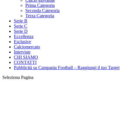
Calcio giovanile
Prima Categoria
Seconda Categoria
Terza Categoria
Serie B
Serie C
Serie D
Eccellenza
Esclusive
Calciomercato
Interviste
CHI SIAMO
CONTATTI
Pubblicità su Campania Football – Raggiungi il tuo Target
Seleziona Pagina