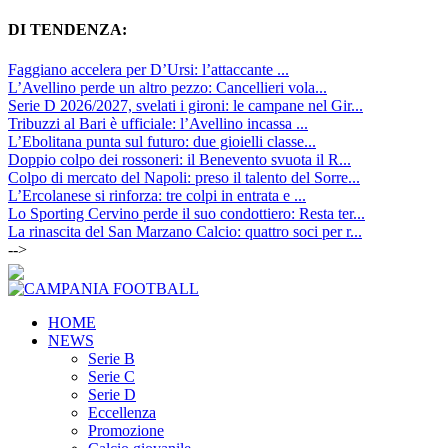
DI TENDENZA:
Faggiano accelera per D’Ursi: l’attaccante ...
L’Avellino perde un altro pezzo: Cancellieri vola...
Serie D 2026/2027, svelati i gironi: le campane nel Gir...
Tribuzzi al Bari è ufficiale: l’Avellino incassa ...
L’Ebolitana punta sul futuro: due gioielli classe...
Doppio colpo dei rossoneri: il Benevento svuota il R...
Colpo di mercato del Napoli: preso il talento del Sorre...
L’Ercolanese si rinforza: tre colpi in entrata e ...
Lo Sporting Cervino perde il suo condottiero: Resta ter...
La rinascita del San Marzano Calcio: quattro soci per r...
-->
HOME
NEWS
Serie B
Serie C
Serie D
Eccellenza
Promozione