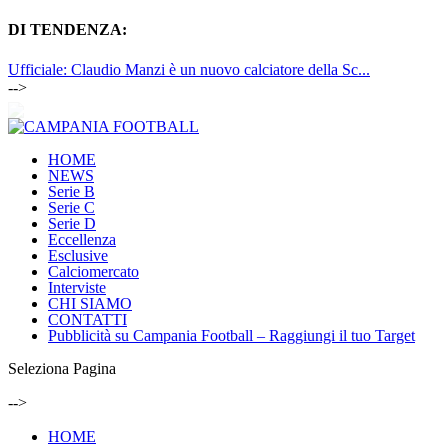
DI TENDENZA:
Ufficiale: Claudio Manzi è un nuovo calciatore della Sc...
-->
HOME
NEWS
Serie B
Serie C
Serie D
Eccellenza
Esclusive
Calciomercato
Interviste
CHI SIAMO
CONTATTI
Pubblicità su Campania Football – Raggiungi il tuo Target
Seleziona Pagina
-->
HOME