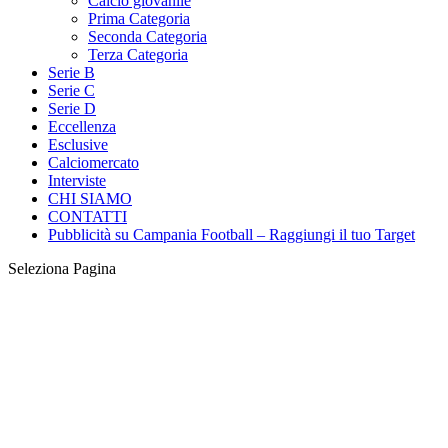
Calcio giovanile
Prima Categoria
Seconda Categoria
Terza Categoria
Serie B
Serie C
Serie D
Eccellenza
Esclusive
Calciomercato
Interviste
CHI SIAMO
CONTATTI
Pubblicità su Campania Football – Raggiungi il tuo Target
Seleziona Pagina