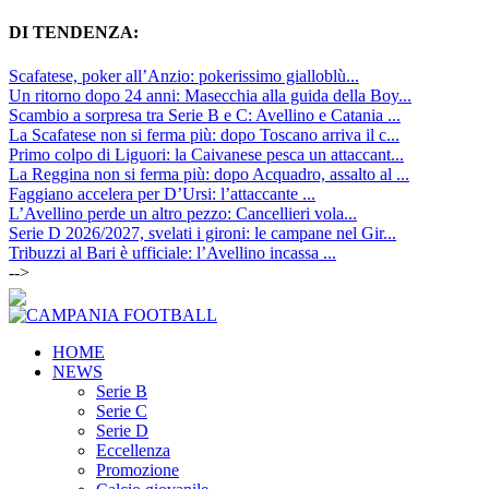
DI TENDENZA:
Scafatese, poker all’Anzio: pokerissimo gialloblù...
Un ritorno dopo 24 anni: Masecchia alla guida della Boy...
Scambio a sorpresa tra Serie B e C: Avellino e Catania ...
La Scafatese non si ferma più: dopo Toscano arriva il c...
Primo colpo di Liguori: la Caivanese pesca un attaccant...
La Reggina non si ferma più: dopo Acquadro, assalto al ...
Faggiano accelera per D’Ursi: l’attaccante ...
L’Avellino perde un altro pezzo: Cancellieri vola...
Serie D 2026/2027, svelati i gironi: le campane nel Gir...
Tribuzzi al Bari è ufficiale: l’Avellino incassa ...
-->
HOME
NEWS
Serie B
Serie C
Serie D
Eccellenza
Promozione