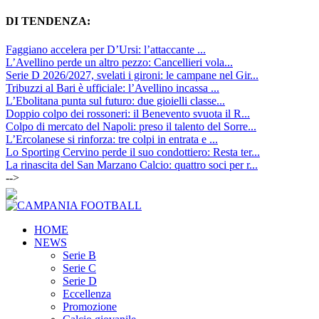
DI TENDENZA:
Faggiano accelera per D’Ursi: l’attaccante ...
L’Avellino perde un altro pezzo: Cancellieri vola...
Serie D 2026/2027, svelati i gironi: le campane nel Gir...
Tribuzzi al Bari è ufficiale: l’Avellino incassa ...
L’Ebolitana punta sul futuro: due gioielli classe...
Doppio colpo dei rossoneri: il Benevento svuota il R...
Colpo di mercato del Napoli: preso il talento del Sorre...
L’Ercolanese si rinforza: tre colpi in entrata e ...
Lo Sporting Cervino perde il suo condottiero: Resta ter...
La rinascita del San Marzano Calcio: quattro soci per r...
-->
HOME
NEWS
Serie B
Serie C
Serie D
Eccellenza
Promozione