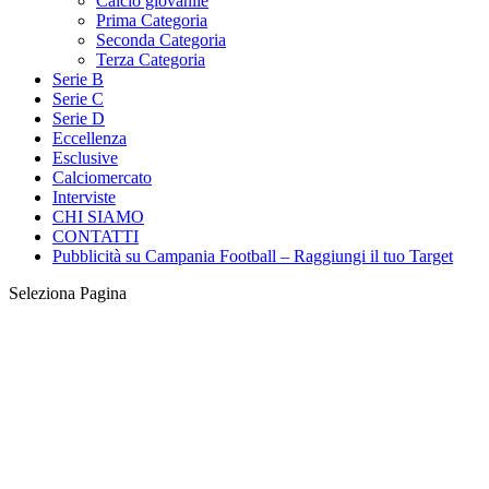
Calcio giovanile
Prima Categoria
Seconda Categoria
Terza Categoria
Serie B
Serie C
Serie D
Eccellenza
Esclusive
Calciomercato
Interviste
CHI SIAMO
CONTATTI
Pubblicità su Campania Football – Raggiungi il tuo Target
Seleziona Pagina