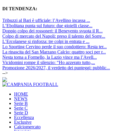
DI TENDENZA:
Tribuzzi al Bari è ufficiale: l’Avellino incassa ...
L’Ebolitana punta sul futuro: due gioielli classe...
Doppio colpo dei rossoneri: il Benevento svuota il R...
Colpo di mercato del Napoli: preso il talento del Sorre...
L’Ercolanese si rinforza: tre colpi in entrata e ...
Lo Sporting Cervino perde il suo condottiero: Resta ter...
La rinascita del San Marzano Calcio: quattro soci per r...
Nesta torna a Formello, la Lazio vince ma l’Avell...
Vicidomini rompe il silenzio: “Ho azzerato tutto,...
Promozione 2026/2027, il verdetto dei punteggi: pubblic...
-->
HOME
NEWS
Serie B
Serie C
Serie D
Eccellenza
Esclusive
Calciomercato