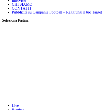
Interviste
CHI SIAMO
CONTATTI
Pubblicità su Campania Football – Raggiungi il tuo Target
Seleziona Pagina
Live
Risultati