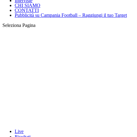
Interviste
CHI SIAMO
CONTATTI
Pubblicità su Campania Football – Raggiungi il tuo Target
Seleziona Pagina
Live
Risultati